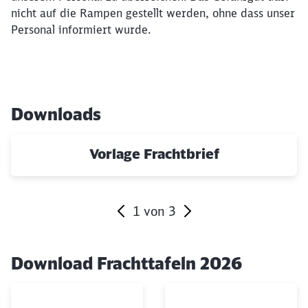
nicht auf die Rampen gestellt werden, ohne dass unser
Personal informiert wurde.
Downloads
Klicken, um den folgenden Slider zu überspringen
Vorlage Frachtbrief
1
von
3
Ende des Sliders
Download Frachttafeln 2026